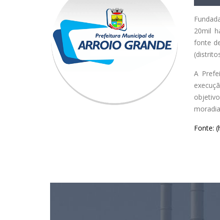
Fundada
20mil h
fonte de
(distritos
A Prefe
execuçã
objetiv
moradia,
Fonte: (