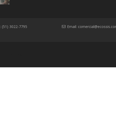
ambiental
: (51) 3022-7795
Email:
comercial@ecossis.co
l
Contato