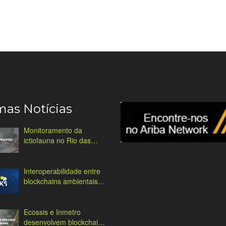
mas Notícias
Monitoramento da
ictiofauna no Rio das
Antas
Interoperabilidade entre
blockchains ambientais:
desafios e soluções
Ecossis e Inmetro
desenvolvem blockchain