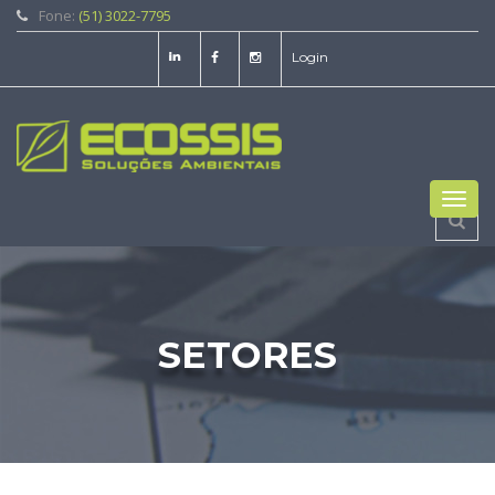
Fone:
(51) 3022-7795
Login
Toggl
navig
SETORES