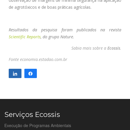
observação de margens de mínima segurança na aplicação
de agrotóxicos e de boas práticas agrícolas.
Resultados da pesquisa foram publicados na revista
Scientific Reports
, do grupo Nature.
Sabia mais sobre a
Ecossis
.
Fonte economia.estadao.com.br
Compartilhar
Compartilhar
Serviços Ecossis
Execução de Programas Ambientais