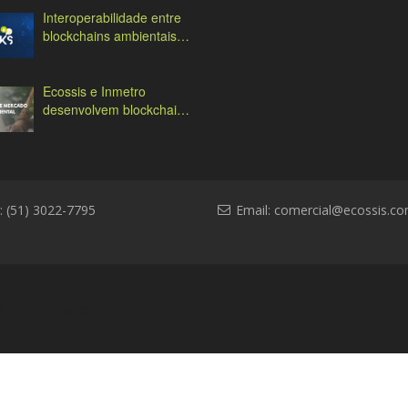
Interoperabilidade entre
blockchains ambientais:
desafios e soluções
Ecossis e Inmetro
desenvolvem blockchain
ambiental
: (51) 3022-7795
Email:
comercial@ecossis.co
l
Contato