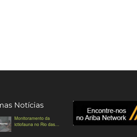
mas Notícias
Monitoramento da
ictiofauna no Rio das
Antas