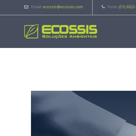
Email:
ecossis@ecossis.com
Fone:
(51) 3022