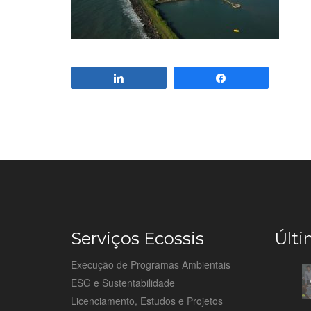
Compartilhar
Compartilhar
Serviços Ecossis
Últi
Execução de Programas Ambientais
ESG e Sustentabilidade
Licenciamento, Estudos e Projetos