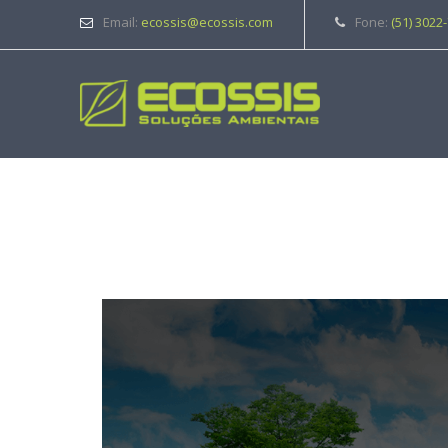
Email:
ecossis@ecossis.com
Fone:
(51) 3022