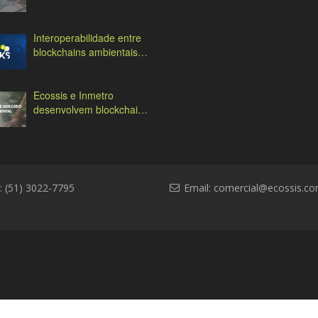
Antas
Interoperabilidade entre
blockchains ambientais:
desafios e soluções
Ecossis e Inmetro
desenvolvem blockchain
ambiental
: (51) 3022-7795
Email:
comercial@ecossis.co
l
Contato