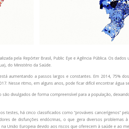
izada pela Repórter Brasil, Public Eye e Agência Pública. Os dados u
), do Ministério da Saúde.
stá aumentando a passos largos e constantes. Em 2014, 75% dos 
. Nesse ritmo, em alguns anos, pode ficar difícil encontrar água se
o são divulgados de forma compreensível para a população, deixando
s testes, há cinco classificados como “prováveis cancerígenos” pe
dores de disfunções endócrinas, o que gera diversos problemas à
dos na União Europeia devido aos riscos que oferecem à saúde e ao m