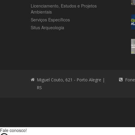
Licenciamento, Estudos e Projetos
Ambientais
Serviços Específicos
Situs Arqueologia
Miguel Couto, 621 - Porto Alegre |
Fone
RS
Consultoria Ambiental
Consultoria Ambienta
Fale conosco!