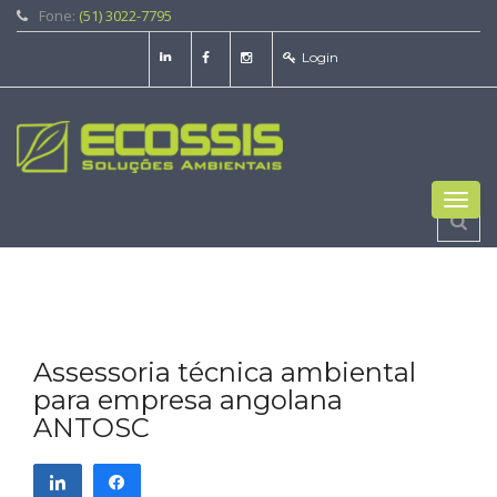
Fone:
(51) 3022-7795
Login
Toggl
navig
Assessoria técnica ambiental
para empresa angolana
ANTOSC
Compartilhar
Compartilhar