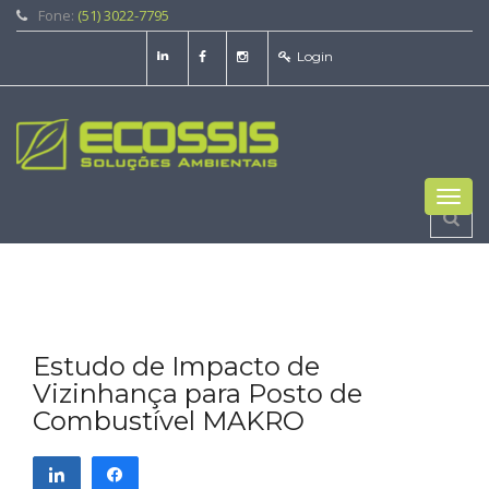
Fone:
(51) 3022-7795
Login
Toggl
navig
Estudo de Impacto de
Vizinhança para Posto de
Combustível MAKRO
Compartilhar
Compartilhar