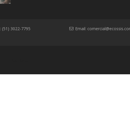
ambiental
: (51) 3022-7795
Email:
comercial@ecossis.co
l
Contato