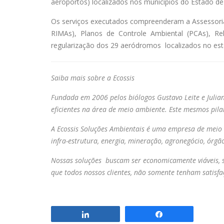
aeroportos) localizados nos municípios do Estado de
Os serviços executados compreenderam a Assessoria e
RIMAs), Planos de Controle Ambiental (PCAs), Rel
regularização dos 29 aeródromos localizados no est
Saiba mais sobre a Ecossis
Fundada em 2006 pelos biólogos Gustavo Leite e Julia
eficientes na área de meio ambiente. Este mesmos pilar
A Ecossis Soluções Ambientais é uma empresa de meio a
infra-estrutura, energia, mineração, agronegócio, órgão
Nossas soluções buscam ser economicamente viáveis, s
que todos nossos clientes, não somente tenham satisfa
Compartilhar
Compartilhar