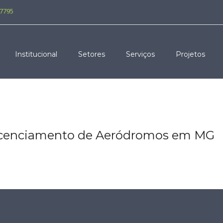
-7795
Institucional
Setores
Serviços
Projetos
licenciamento de Aeródromos em MG