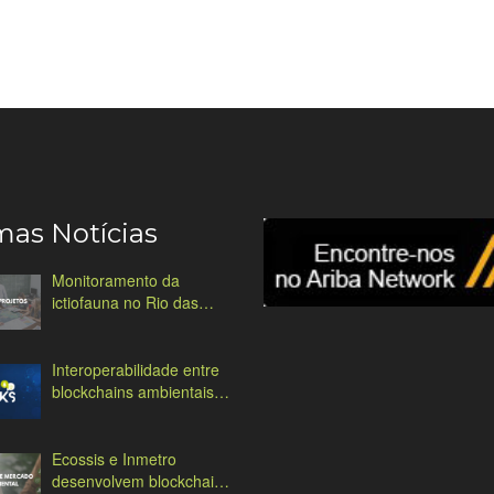
mas Notícias
Monitoramento da
ictiofauna no Rio das
Antas
Interoperabilidade entre
blockchains ambientais:
desafios e soluções
Ecossis e Inmetro
desenvolvem blockchain