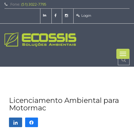
Fone:
(51) 3022-7795
Login
Toggl
navig
Licenciamento Ambiental para
Motormac
Compartilhar
Compartilhar