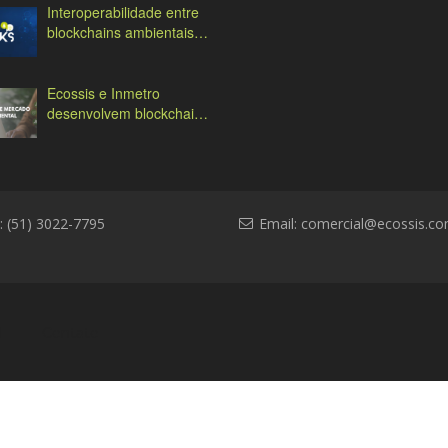
Interoperabilidade entre
blockchains ambientais:
desafios e soluções
Ecossis e Inmetro
desenvolvem blockchain
ambiental
: (51) 3022-7795
Email:
comercial@ecossis.co
l
Contato