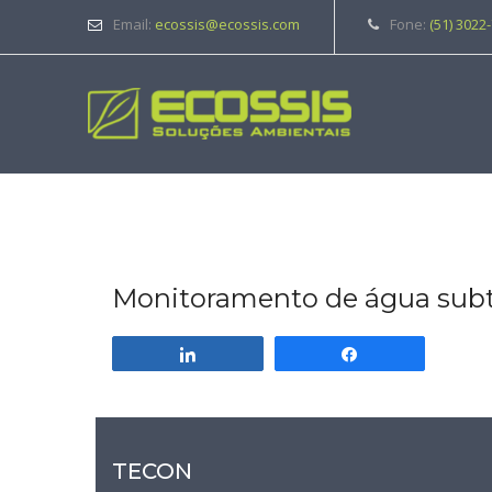
Email:
ecossis@ecossis.com
Fone:
(51) 3022
Monitoramento de água sub
Compartilhar
Compartilhar
TECON