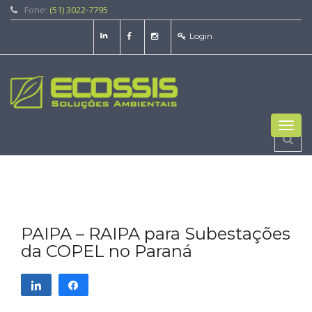
Fone:
(51) 3022-7795
Login
Toggl
navig
PAIPA – RAIPA para Subestações
da COPEL no Paraná
Compartilhar
Compartilhar