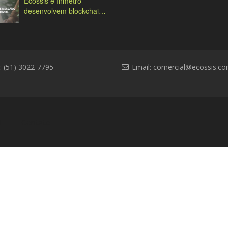
Ecossis e Inmetro
desenvolvem blockchain
ambiental
: (51) 3022-7795
Email:
comercial@ecossis.co
l
Contato