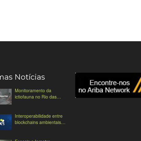
mas Notícias
Monitoramento da
ictiofauna no Rio das
Antas
Interoperabilidade entre
blockchains ambientais:
desafios e soluções