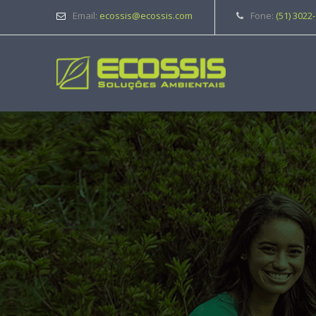
Email:
ecossis@ecossis.com
Fone:
(51) 3022