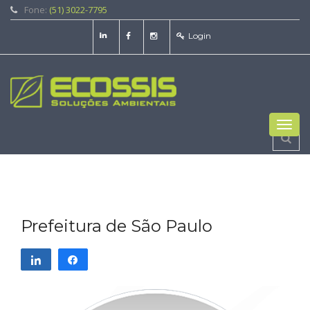
Fone:
(51) 3022-7795
Login
Toggl
navig
Prefeitura de São Paulo
Compartilhar
Compartilhar