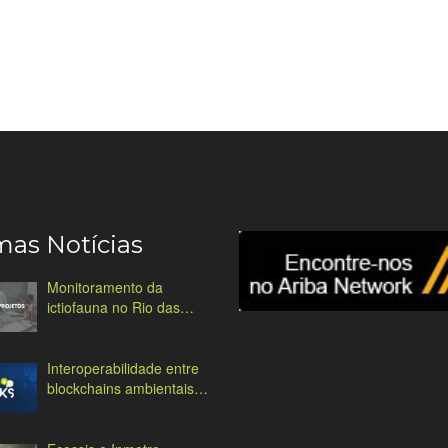
mas Notícias
Monitoramento da
ictiofauna no Rio das
Antas
Interoperabilidade entre
blockchains ambientais:
desafios e soluções