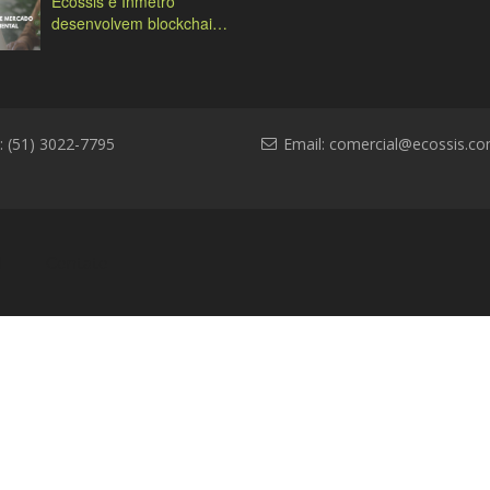
Ecossis e Inmetro
desenvolvem blockchain
ambiental
: (51) 3022-7795
Email:
comercial@ecossis.co
l
Contato