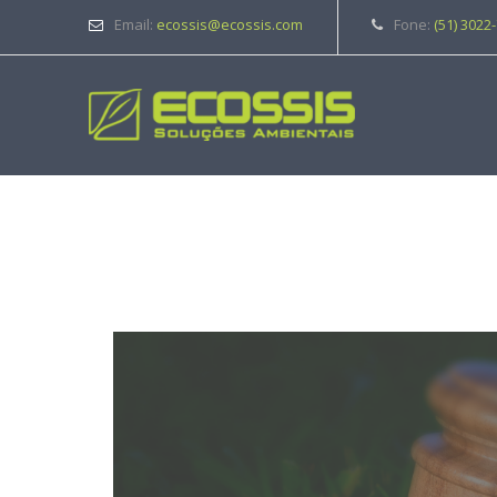
Email:
ecossis@ecossis.com
Fone:
(51) 3022