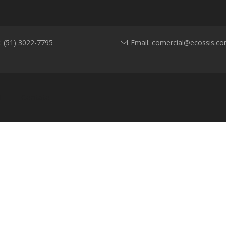
: (51) 3022-7795
Email:
comercial@ecossis.co
l
Contato