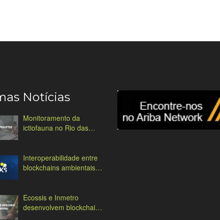
mas Notícias
Monitoramento da
ictiofauna no Rio das
Antas
Interoperabilidade entre
blockchains ambientais:
desafios e soluções
Ecossis e Inmetro
desenvolvem blockchain
ambiental