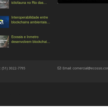
ictiofauna no Rio das
Antas
Interoperabilidade entre
blockchains ambientais:
desafios e soluções
Ecossis e Inmetro
desenvolvem blockchain
ambiental
: (51) 3022-7795
Email:
comercial@ecossis.co
l
Contato