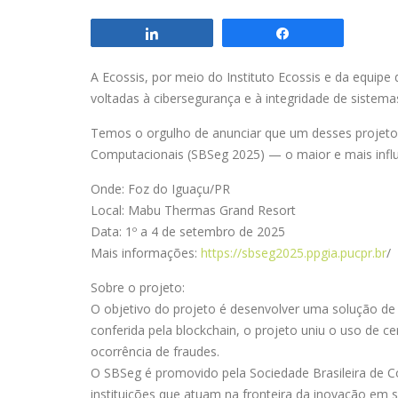
Compartilhar
Compartilhar
A Ecossis, por meio do Instituto Ecossis e da equip
voltadas à cibersegurança e à integridade de sistem
Temos o orgulho de anunciar que um desses projetos
Computacionais (SBSeg 2025) — o maior e mais influe
Onde: Foz do Iguaçu/PR
Local: Mabu Thermas Grand Resort
Data: 1º a 4 de setembro de 2025
Mais informações:
https://sbseg2025.ppgia.pucpr.br
/
Sobre o projeto:
O objetivo do projeto é desenvolver uma solução de c
conferida pela blockchain, o projeto uniu o uso de ce
ocorrência de fraudes.
O SBSeg é promovido pela Sociedade Brasileira de C
instituições que atuam na fronteira da inovação em s