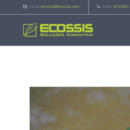
Email:
ecossis@ecossis.com
Fone:
(51) 3022