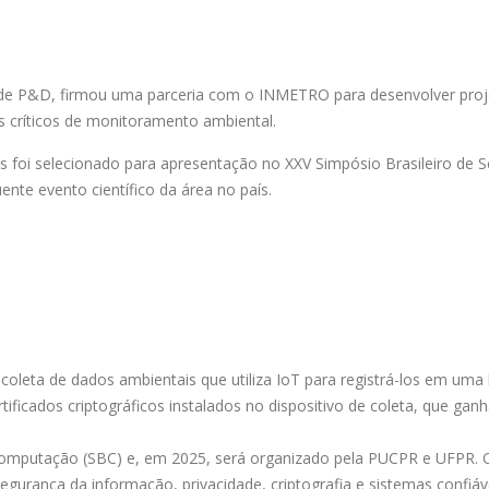
e de P&D, firmou uma parceria com o INMETRO para desenvolver proje
as críticos de monitoramento ambiental.
 foi selecionado para apresentação no XXV Simpósio Brasileiro de 
nte evento científico da área no país.
oleta de dados ambientais que utiliza IoT para registrá-los em uma 
rtificados criptográficos instalados no dispositivo de coleta, que gan
omputação (SBC) e, em 2025, será organizado pela PUCPR e UFPR. O 
egurança da informação, privacidade, criptografia e sistemas confiáv