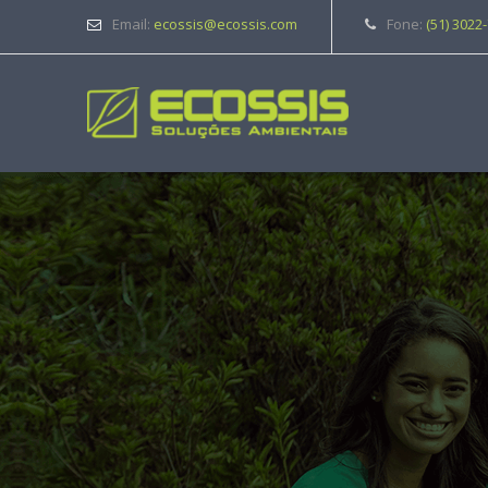
Email:
ecossis@ecossis.com
Fone:
(51) 3022