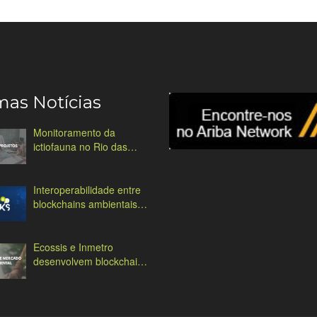
mas Notícias
Monitoramento da
ictiofauna no Rio das
Antas
Interoperabilidade entre
blockchains ambientais:
desafios e soluções
Ecossis e Inmetro
desenvolvem blockchain
ambiental