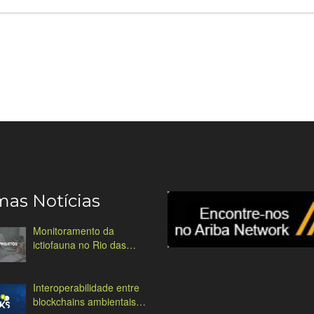
mas Notícias
Monitoramento da
ictiofauna no Rio das
Antas
Interoperabilidade entre
blockchains ambientais: