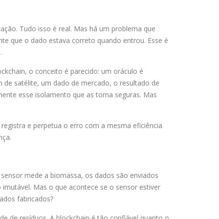
zação. Tudo isso é real. Mas há um problema que
nte que o dado estava correto quando entrou. Esse é
.
ckchain, o conceito é parecido: um oráculo é
de satélite, um dado de mercado, o resultado de
amente esse isolamento que as torna seguras. Mas
 registra e perpetua o erro com a mesma eficiência
nça.
 O sensor mede a biomassa, os dados são enviados
o imutável. Mas o que acontece se o sensor estiver
ados fabricados?
ade de resíduos. A blockchain é tão confiável quanto o