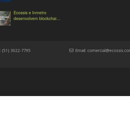
desafios e soluções
Ecossis e Inmetro
desenvolvem blockchain
ambiental
: (51) 3022-7795
Email:
comercial@ecossis.co
l
Contato