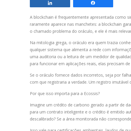
Compartilhar
Compartilhar
A blockchain é frequentemente apresentada como sinô
raramente aparece nas manchetes: a blockchain garan
o chamado problema do oráculo, e ele é mais relev
Na mitologia grega, o oráculo era quem trazia conhe
qualquer sistema que alimenta a rede com informaç
uma auditoria ou a leitura de um medidor de qualida
para funcionar em aplicações reais, elas precisam de
Se o oráculo fornece dados incorretos, seja por fal
com que registraria a verdade. Um registro imutável
Por que isso importa para a Ecossis?
Imagine um crédito de carbono gerado a partir de d
para um contrato inteligente e o crédito é emitido a
descalibrado? Se a área monitorada não corresponde
Isso vale para certificações ambientais, laudos de qu