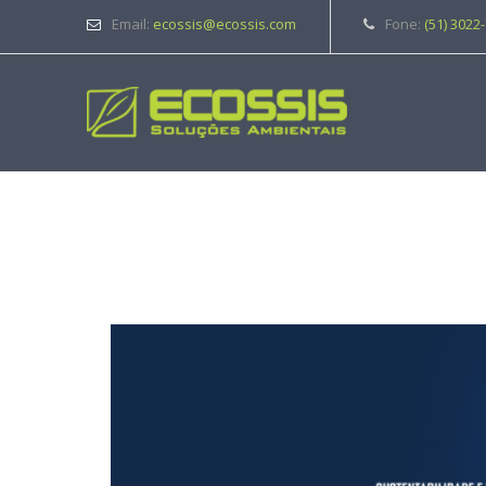
Email:
ecossis@ecossis.com
Fone:
(51) 3022