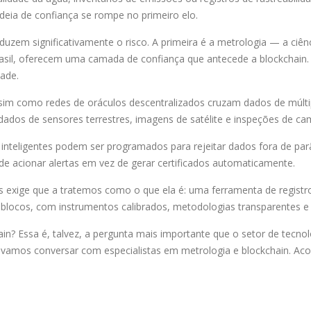
deia de confiança se rompe no primeiro elo.
zem significativamente o risco. A primeira é a metrologia — a ciênc
asil, oferecem uma camada de confiança que antecede a blockchain. 
dade.
im como redes de oráculos descentralizados cruzam dados de múltipla
os de sensores terrestres, imagens de satélite e inspeções de camp
s inteligentes podem ser programados para rejeitar dados fora de 
de acionar alertas em vez de gerar certificados automaticamente.
s exige que a tratemos como o que ela é: uma ferramenta de registro
e blocos, com instrumentos calibrados, metodologias transparentes e
in? Essa é, talvez, a pergunta mais importante que o setor de tecno
 vamos conversar com especialistas em metrologia e blockchain. A