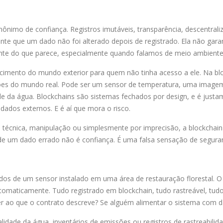
nimo de confiança. Registros imutáveis, transparência, descentrali
te que um dado não foi alterado depois de registrado. Ela não gara
ante do que parece, especialmente quando falamos de meio ambiente
cimento do mundo exterior para quem não tinha acesso a ele. Na blo
ões do mundo real. Pode ser um sensor de temperatura, uma imagem 
de da água. Blockchains são sistemas fechados por design, e é just
 dados externos. E é aí que mora o risco.
ha técnica, manipulação ou simplesmente por imprecisão, a blockchain
 de um dado errado não é confiança. É uma falsa sensação de segura
ados de um sensor instalado em uma área de restauração florestal.
utomaticamente. Tudo registrado em blockchain, tudo rastreável, tud
r ao que o contrato descreve? Se alguém alimentar o sistema com d
alidade da água, inventários de emissões ou registros de rastreabilid