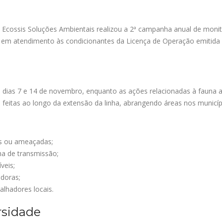
cossis Soluções Ambientais realizou a 2ª campanha anual de monito
, em atendimento às condicionantes da Licença de Operação emitida
 dias 7 e 14 de novembro, enquanto as ações relacionadas à fauna 
feitas ao longo da extensão da linha, abrangendo áreas nos municíp
as ou ameaçadas;
ha de transmissão;
veis;
adoras;
lhadores locais.
rsidade