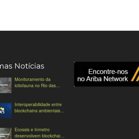
mas Notícias
Monitoramento da
ictiofauna no Rio das
Antas
Interoperabilidade entre
blockchains ambientais:
desafios e soluções
Ecossis e Inmetro
desenvolvem blockchain