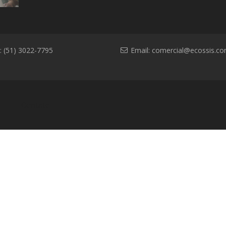
ambiental
: (51) 3022-7795
Email:
comercial@ecossis.co
l
Contato