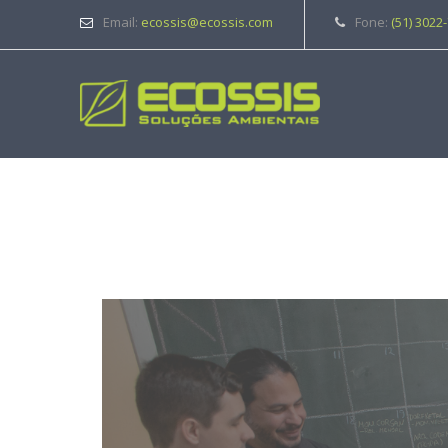
Email:
ecossis@ecossis.com
Fone:
(51) 3022