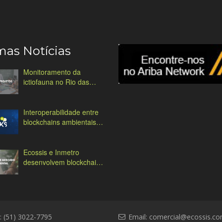
mas Notícias
Monitoramento da
ictiofauna no Rio das
Antas
Interoperabilidade entre
blockchains ambientais:
desafios e soluções
Ecossis e Inmetro
desenvolvem blockchain
ambiental
: (51) 3022-7795
Email:
comercial@ecossis.co