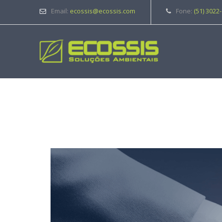
Email:
ecossis@ecossis.com
Fone:
(51) 3022