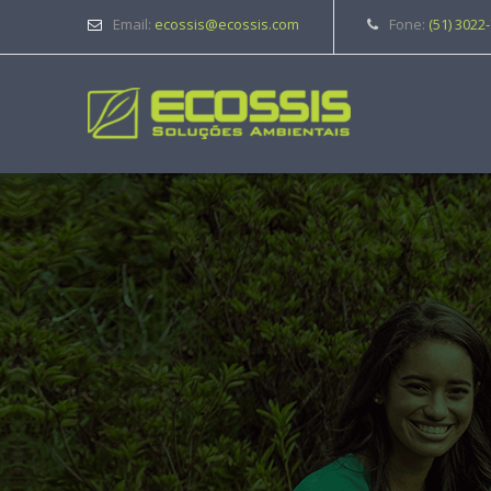
Email:
ecossis@ecossis.com
Fone:
(51) 3022