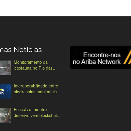
mas Notícias
Monitoramento da
ictiofauna no Rio das
Antas
Interoperabilidade entre
blockchains ambientais:
desafios e soluções
Ecossis e Inmetro
desenvolvem blockchain
ambiental