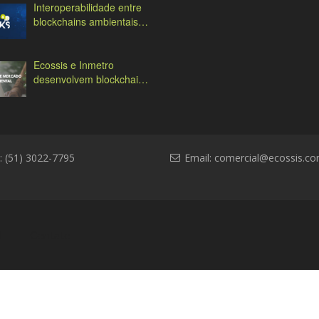
Interoperabilidade entre
blockchains ambientais:
desafios e soluções
Ecossis e Inmetro
desenvolvem blockchain
ambiental
: (51) 3022-7795
Email:
comercial@ecossis.co
l
Contato