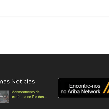
mas Notícias
Monitoramento da
ictiofauna no Rio das
Antas