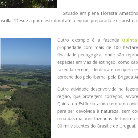
Situado em plena Floresta Amazônic
cilla. “Desde a parte estrutural até a equipe preparada e disposta a
Outro exemplo é a fazenda
Quinta
propriedade com mais de 100 hectar
finalidade pedagógica, onde são reprod
espécies em vias de extinção, como capi
fazenda recebe, identifica e recupera e
apreendidos pelo Ibama, pela Brigada Am
Outra atividade desenvolvida na fazen
região, que protegem córregos, árvore
Quinta da Estância ainda tem uma unida
para ser devolvida à natureza, sem co
uma das maiores fazendas de turismo e
80 mil visitantes do Brasil e do Uruguai.