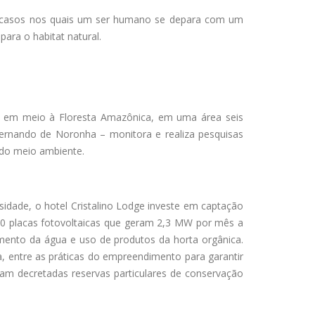
 casos nos quais um ser humano se depara com um
ara o habitat natural.
o em meio à Floresta Amazônica, em uma área seis
ernando de Noronha – monitora e realiza pesquisas
o do meio ambiente.
sidade, o hotel Cristalino
Lodge
investe em captação
 60 placas fotovoltaicas que geram 2,3 MW por mês a
amento da água e uso de produtos da horta orgânica.
a, entre as práticas do empreendimento para garantir
am decretadas reservas particulares de conservação