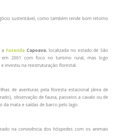
egócio sustentável, como também rende bom retorno
é a
Fazenda
Capoava
, localizada no estado de São
 em 2001 com foco no turismo rural, mas logo
 investiu na reestruturação florestal.
as de aventuras pela floresta estacional (área de
rrado), observação de fauna, passeios a cavalo ou de
io da mata e saídas de barco pelo lago.
aseado na convivência dos hóspedes com os animais