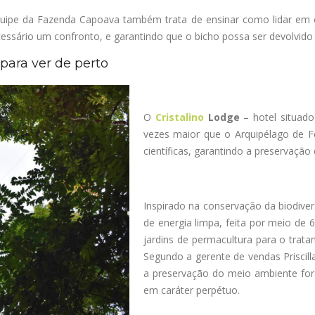
equipe da Fazenda
Capoava
também trata de ensinar como lidar em
sário um confronto, e garantindo que o bicho possa ser devolvido p
 para ver de perto
O
Cristalino
Lodge
– hotel situad
vezes maior que o Arquipélago de F
científicas, garantindo a preservaçã
Inspirado na conservação da biodiver
de energia limpa, feita por meio de
jardins de permacultura para o trat
Segundo a gerente de vendas Priscill
a preservação do meio ambiente for
em caráter perpétuo.