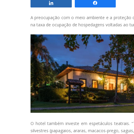
Compartilhar
Compartilhar
A preocupação com o meio ambiente e a proteção d
na taxa de ocupação de hospedagens voltadas ao tur
O hotel também investe em espetáculos teatrais. 
silvestres (papagaios, araras, macacos-prego, saguis,