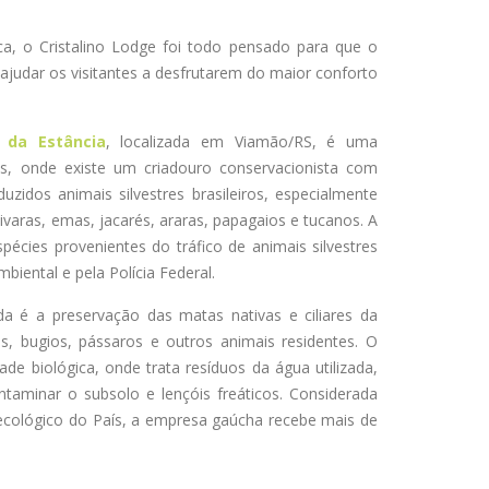
a, o Cristalino
Lodge
foi todo pensado para que o
 ajudar os visitantes a desfrutarem do maior conforto
 da Estância
, localizada em Viamão/RS, é uma
es,
onde existe
um criadouro conservacionista com
uzidos animais silvestres brasileiros, especialmente
varas, emas, jacarés, araras, papagaios e tucanos. A
spécies provenientes do tráfico de animais silvestres
biental e pela Polícia Federal.
da é a preservação das matas nativas e ciliares da
s, bugios, pássaros e outros animais residentes. O
de biológica, onde trata resíduos da água utilizada,
ntaminar o subsolo e lençóis freáticos. Considerada
cológico do País, a empresa gaúcha recebe mais de