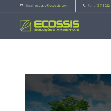
Email:
ecossis@ecossis.com
Fone:
(51) 3022