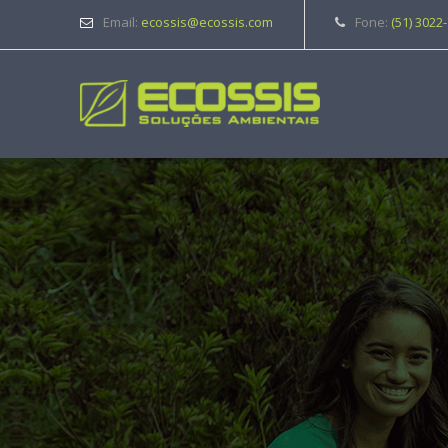
Email:
ecossis@ecossis.com
Fone:
(51) 3022