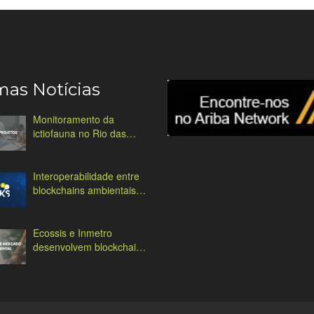
mas Notícias
Monitoramento da
ictiofauna no Rio das
Antas
Interoperabilidade entre
blockchains ambientais:
desafios e soluções
Ecossis e Inmetro
desenvolvem blockchain
ambiental