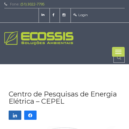
Fone:
(51) 3022-7795
Login
Toggl
navig
Centro de Pesquisas de Energia
Elétrica – CEPEL
Compartilhar
Compartilhar