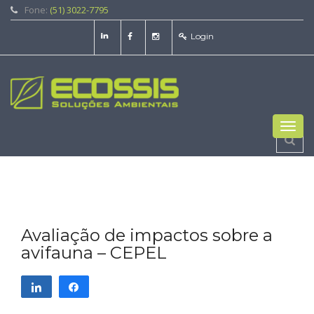
Fone:
(51) 3022-7795
Login
Toggl
navig
Avaliação de impactos sobre a
avifauna – CEPEL
Compartilhar
Compartilhar