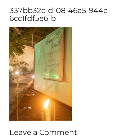
337bb32e-d108-46a5-944c-
6cc1fdf5e61b
Leave a Comment