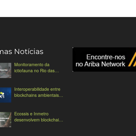
mas Notícias
Monitoramento da
ictiofauna no Rio das
Antas
Interoperabilidade entre
blockchains ambientais:
desafios e soluções
Ecossis e Inmetro
desenvolvem blockchain
ambiental