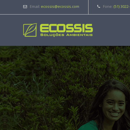
Email:
ecossis@ecossis.com
Fone:
(51) 3022