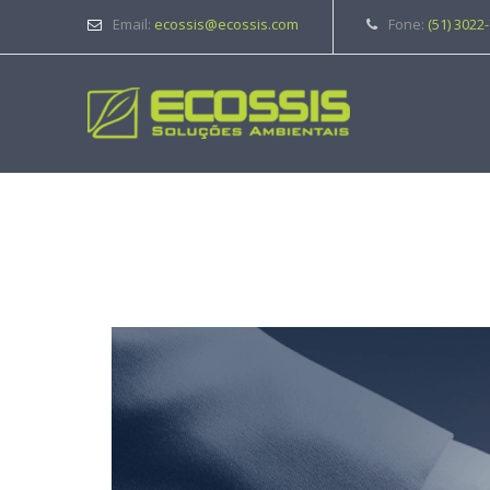
Email:
ecossis@ecossis.com
Fone:
(51) 3022