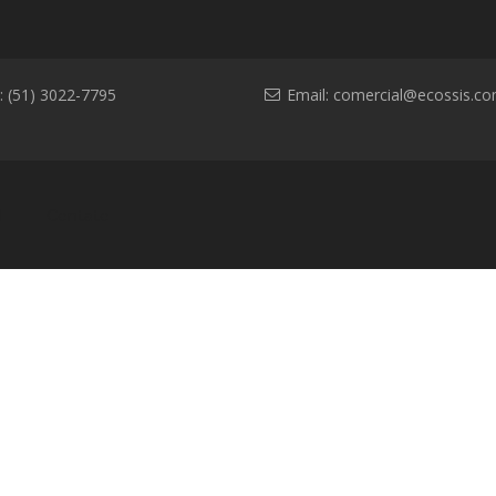
: (51) 3022-7795
Email:
comercial@ecossis.co
l
Contato