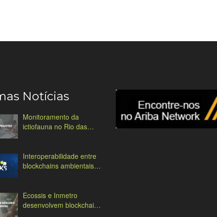
mas Notícias
Monitoramento da
ictiofauna no Rio das
Antas
Interoperabilidade entre
blockchains ambientais:
desafios e soluções
Ecossis e Inmetro
desenvolvem blockchain
ambiental