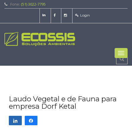
Fone:
(51) 3022-7795
Login
Toggl
navig
Laudo Vegetal e de Fauna para
empresa Dorf Ketal
Compartilhar
Compartilhar