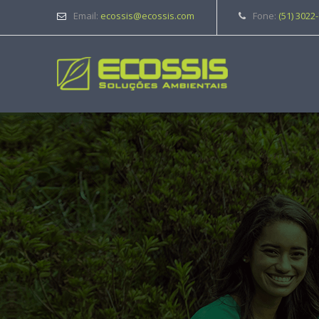
Email:
ecossis@ecossis.com
Fone:
(51) 3022