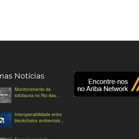
mas Notícias
Monitoramento da
ictiofauna no Rio das
Antas
Interoperabilidade entre
blockchains ambientais:
desafios e soluções