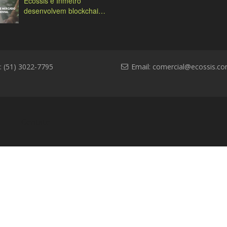
Ecossis e Inmetro
desenvolvem blockchain
ambiental
: (51) 3022-7795
Email:
comercial@ecossis.co
l
Contato