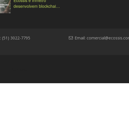
Ecossis e Inmetro
desenvolvem blockchain
ambiental
: (51) 3022-7795
Email:
comercial@ecossis.co
l
Contato