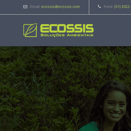
Email:
ecossis@ecossis.com
Fone:
(51) 3022