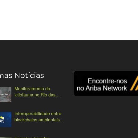
mas Notícias
Monitoramento da
ictiofauna no Rio das
Antas
Interoperabilidade entre
blockchains ambientais:
desafios e soluções