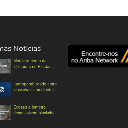
mas Notícias
Monitoramento da
ictiofauna no Rio das
Antas
Interoperabilidade entre
blockchains ambientais:
desafios e soluções
Ecossis e Inmetro
desenvolvem blockchain
ambiental