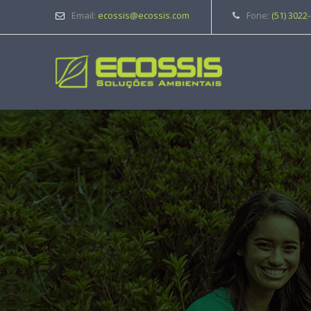
Email:
ecossis@ecossis.com
Fone:
(51) 3022