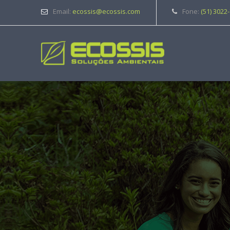
Email:
ecossis@ecossis.com
Fone:
(51) 3022