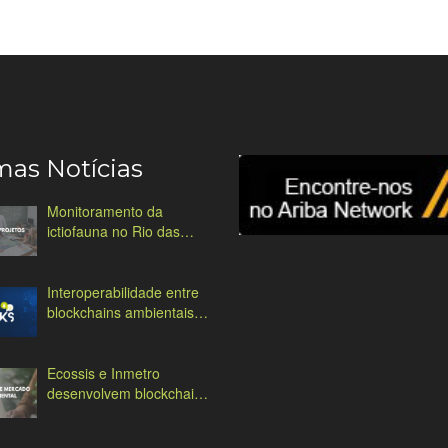
mas Notícias
Monitoramento da
ictiofauna no Rio das
Antas
Interoperabilidade entre
blockchains ambientais:
desafios e soluções
Ecossis e Inmetro
desenvolvem blockchain
ambiental