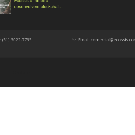
Ecossis e Inmetro
desenvolvem blockchain
ambiental
: (51) 3022-7795
Email:
comercial@ecossis.co
l
Contato