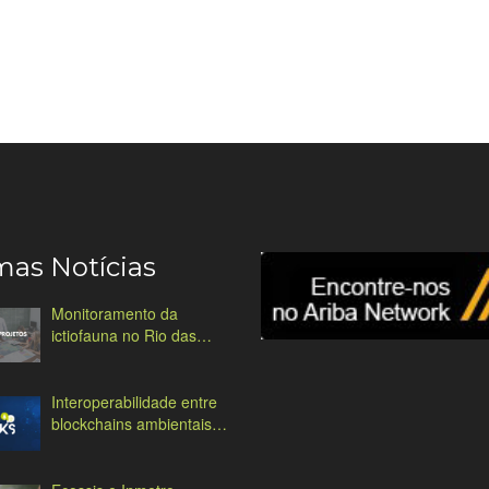
mas Notícias
Monitoramento da
ictiofauna no Rio das
Antas
Interoperabilidade entre
blockchains ambientais:
desafios e soluções