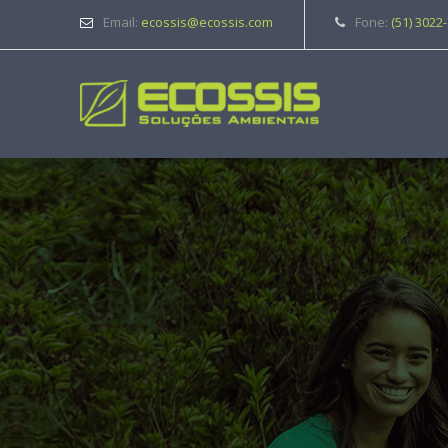
Email:
ecossis@ecossis.com
Fone:
(51) 3022