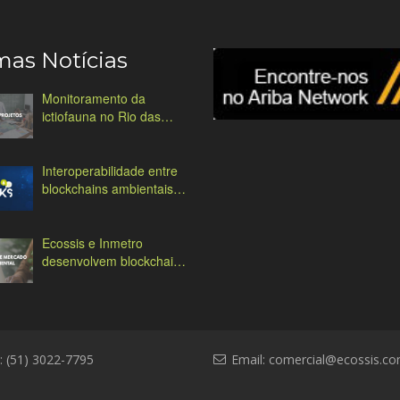
mas Notícias
Monitoramento da
ictiofauna no Rio das
Antas
Interoperabilidade entre
blockchains ambientais:
desafios e soluções
Ecossis e Inmetro
desenvolvem blockchain
ambiental
: (51) 3022-7795
Email:
comercial@ecossis.co