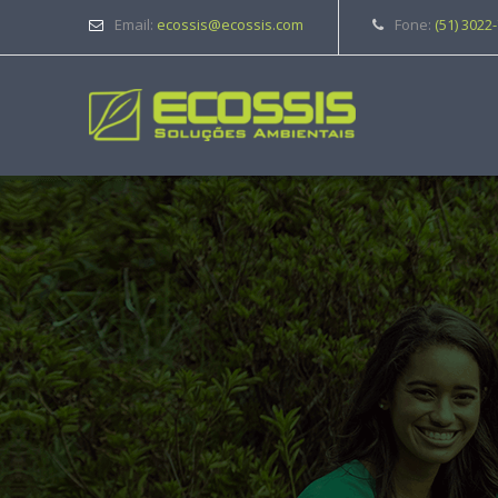
Email:
ecossis@ecossis.com
Fone:
(51) 3022