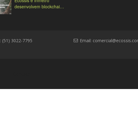
Ecossis e Inmetro
desenvolvem blockchain
ambiental
: (51) 3022-7795
Email:
comercial@ecossis.co
l
Contato