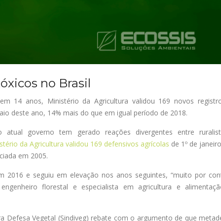
óxicos no Brasil
em 14 anos, Ministério da Agricultura validou 169 novos registr
 maio deste ano, 14% mais do que em igual período de 2018.
o atual governo tem gerado reações divergentes entre ruralis
stério da Agricultura validou 169 defensivos agrícolas
de 1º de janeir
iciada em 2005.
m 2016 e seguiu em elevação nos anos seguintes, “muito por con
engenheiro florestal e especialista em agricultura e alimentaç
ra Defesa Vegetal (
Sindiveg
) rebate com o argumento de que metad