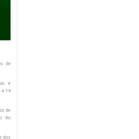
os de
tas e
o a 14
ta de
ão do
e dos