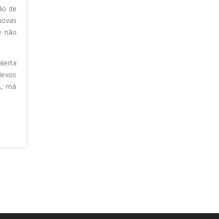
ção de
novas
e não
lerta
flexos
A, má