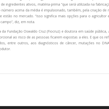
de ingredientes ativos, matéria-prima “que será utilizada na fabrica
 o número acima da média é impulsionado, também, pela criação de 
e estão no mercado. “Isso significa mais opções para o agricultor 
 campo”, diz, em nota.
ra da Fundação Oswaldo Cruz (Fiocruz) e doutora em saúde pública, a
rcional ao risco de as pessoas ficarem expostas a eles. E que os re
ados, entre outros, aos diagnósticos de câncer, mutações no DN
odutor.