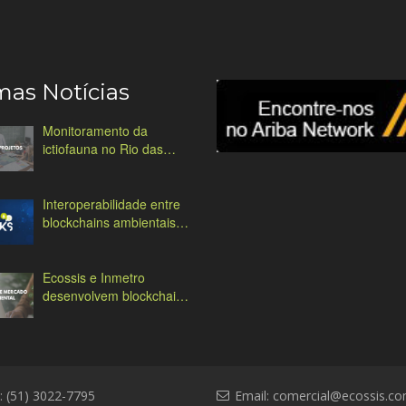
mas Notícias
Monitoramento da
ictiofauna no Rio das
Antas
Interoperabilidade entre
blockchains ambientais:
desafios e soluções
Ecossis e Inmetro
desenvolvem blockchain
ambiental
: (51) 3022-7795
Email:
comercial@ecossis.co