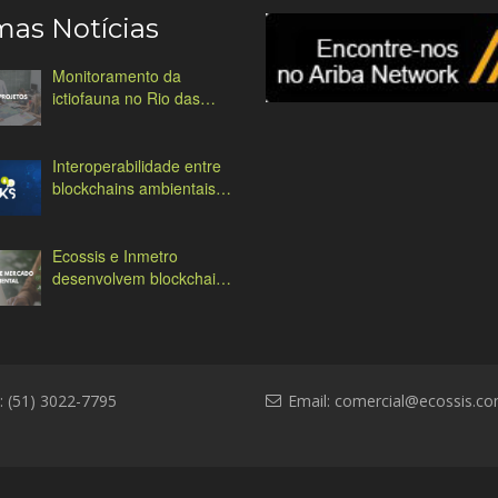
mas Notícias
Monitoramento da
ictiofauna no Rio das
Antas
Interoperabilidade entre
blockchains ambientais:
desafios e soluções
Ecossis e Inmetro
desenvolvem blockchain
ambiental
: (51) 3022-7795
Email:
comercial@ecossis.co