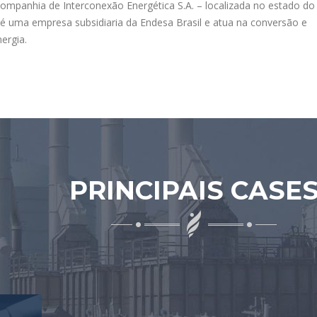
ompanhia de Interconexão Energética S.A. – localizada no estado do
é uma empresa subsidiaria da Endesa Brasil e atua na conversão e
ergia.
PRINCIPAIS CASE