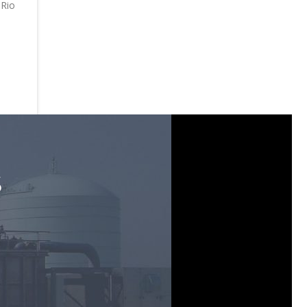
 Rio
S