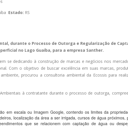
os
aíba
Estado:
RS
ntal, durante o Processo de Outorga e Regularização de Cap
perficial no Lago Guaíba, para a empresa Santher.
vem se dedicando à construção de marcas e negócios nos mercad
ional. Com o objetivo de buscar excelência em suas marcas, produ
mbiente, procurou a consultoria ambiental da Ecossis para reali
 Ambientais à contratante durante o processo de outorga, compre
ação em escala ou Imagem Google, contendo os limites da proprieda
ndeiros, localização da área a ser irrigada, cursos de água próximos,
eendimentos que se relacionem com captação de água ou despe