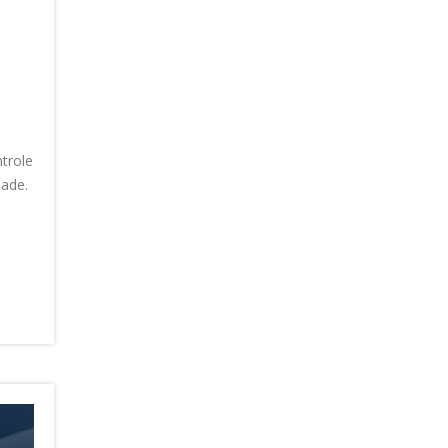
trole
dade.