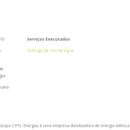
Setor: Ene
10
Serviços Executados
o
Outorga de Uso da Água
o:
gia
uara
Grupo CPFL Energia) é uma empresa distribuidora de energia elétrica