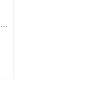
to da
o e