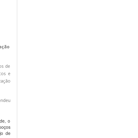
tação
os de
tos e
zação
endeu
de, o
 poços
jo de