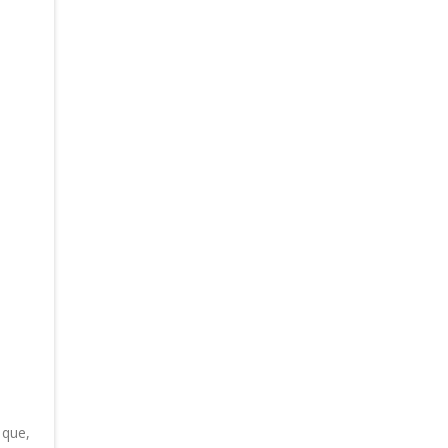
rgia
 que,