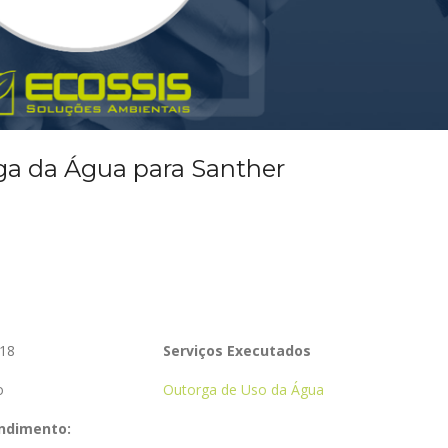
ga da Água para Santher
Setor: Indústria e
Serviços
18
Serviços Executados
o
Outorga de Uso da Água
ndimento: