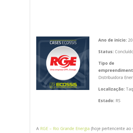
RGE - Rio Grande Energia S/A
Ano de inicio:
20
Status:
Concluíd
Tipo de
empreendiment
Distribuidora Ener
Localização:
Taq
Estado:
RS
A
RGE – Rio Grande Energia
(hoje pertencente ao 