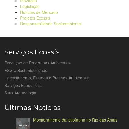
Inovação
Legislação
Notícias de Mercado
Projetos Ecossis
Responsabilidade Socioambiental
Serviços Ecossis
Execução de Programas Ambientais
ESG e Sustentabilidade
Licenciamento, Estudos e Projetos Ambientais
Serviços Específicos
Situs Arqueologia
Últimas Notícias
Monitoramento da ictiofauna no Rio das Antas