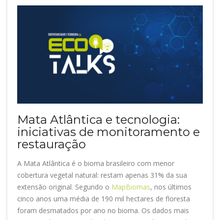
Mata Atlântica e tecnologia:
iniciativas de monitoramento e
restauração
A Mata Atlântica é o bioma brasileiro com menor
cobertura vegetal natural: restam apenas 31% da sua
extensão original. Segundo o
MapBiomas
, nos últimos
cinco anos uma média de 190 mil hectares de floresta
foram desmatados por ano no bioma. Os dados mais